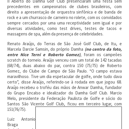
II Aberto do Damha Golf Club presenciaram uma festa sem
precedentes em campeonatos de clubes brasileiros, com
direito a apresentação de orquestra sinfônica e de banda de
rock e a um churrasco de carneiro no rolete, com os convidados
sempre cercados por uma uma receptividade sem igual e por
diversas atividades, como test drives, testes de tacos e
massagens de spa, além da presença de celebridades.
Renato Araújo, do Terras de São José Golf Club, de Itu, e
Marcela Darcie Samsin, do próprio Damha
(no centro da foto,
entre Nice Terni e Roberto Gomez)
, foram os campeões
scratch do torneio. Araújo venceu com um total de 142 tacadas
(68/74), duas abaixo do par, contra 150 (75/75) de Roberto
Gomez, do Clube de Campo de São Paulo. “O campo estava
maravilhoso. Tive um dia espetacular de golfe, onde tudo dava
certo”, disse Araújo, referindo-se à rodada em que jogou 68.
Araújo recebeu o troféu das mãos de Anwar Damha, fundador
do Grupo Encalso e idealizador do Damha Golf Club. Marcio
Melo, presidente da Federação Paulista de Golfe e sócio do
Santos São Vicente Golf Club, ficou em terceiro lugar, com
151(76/75).
Luiz Antonio
Braga