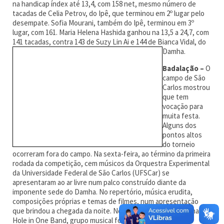
na handicap índex até 13,4, com 158 net, mesmo número de
tacadas de Celia Petrov, do Ipê, que terminou em 2º lugar pelo
desempate. Sofia Mourani, também do Ipê, terminou em 3º
lugar, com 161. Maria Helena Hashida ganhou na 13,5 a 24,7, com
141 tacadas, contra 143 de Suzy Lin Ai e 14
4 de Bianca Vidal, do
Damha.
Badalação –
O
campo de São
Carlos mostrou
que tem
vocação para
muita festa.
Alguns dos
pontos altos
do torneio
ocorreram fora do campo. Na sexta-feira, ao término da primeira
rodada da competição, cem músicos da Orquestra Experimental
da Universidade Federal de São Carlos (UFSCar) se
apresentaram ao ar livre num palco construído diante da
imponente sede do Damha. No repertório, música erudita,
composições próprias e temas de filmes, num apresentação
que brindou a chegada da noite. No dia seguinte, após a final, a
Hole in One Band, grupo musical formado por jovens