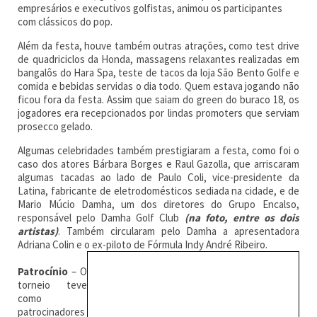
empresários e executivos golfistas, animou os participantes
com clássicos do pop.
Além da festa, houve também outras atrações, como test drive
de quadriciclos da Honda, massagens relaxantes realizadas em
bangalôs do Hara Spa, teste de tacos da loja São Bento Golfe e
comida e bebidas servidas o dia todo. Quem estava jogando não
ficou fora da festa. Assim que saiam do green do buraco 18, os
jogadores era recepcionados por lindas promoters que serviam
prosecco gelado.
Algumas celebridades também prestigiaram a festa, como foi o
caso dos atores Bárbara Borges e Raul Gazolla, que arriscaram
algumas tacadas ao lado de Paulo Coli, vice-presidente da
Latina, fabricante de eletrodomésticos sediada na cidade, e de
Mario Múcio Damha, um dos diretores do Grupo Encalso,
responsável pelo Damha Golf Club
(na foto, entre os dois
artistas)
. Também circularam pelo Damha a apresentadora
Adriana Colin e o ex-piloto de Fórmula Indy André Ribeiro.
Patrocínio
– O
torneio teve
como
patrocinadores