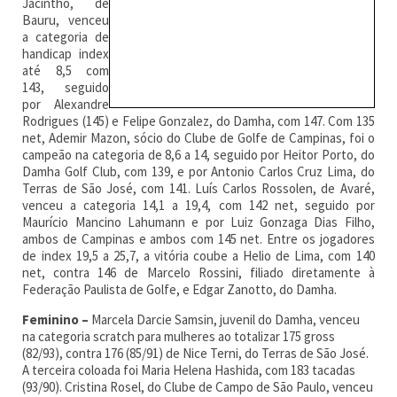
Jacintho, de
Bauru, venceu
a categoria de
handicap index
até 8,5 com
143, seguido
por Alexandre
Rodrigues (145) e Felipe Gonzalez, do Damha, com 147. Com 135
net, Ademir Mazon, sócio do Clube de Golfe de Campinas, foi o
campeão na categoria de 8,6 a 14, seguido por Heitor Porto, do
Damha Golf Club, com 139, e por Antonio Carlos Cruz Lima, do
Terras de São José, com 141. Luís Carlos Rossolen, de Avaré,
venceu a categoria 14,1 a 19,4, com 142 net, seguido por
Maurício Mancino Lahumann e por Luiz Gonzaga Dias Filho,
ambos de Campinas e ambos com 145 net. Entre os jogadores
de index 19,5 a 25,7, a vitória coube a Helio de Lima, com 140
net, contra 146 de Marcelo Rossini, filiado diretamente à
Federação Paulista de Golfe, e Edgar Zanotto, do Damha.
Feminino –
Marcela Darcie Samsin, juvenil do Damha, venceu
na categoria scratch para mulheres ao totalizar 175 gross
(82/93), contra 176 (85/91) de Nice Terni, do Terras de São José.
A terceira coloada foi Maria Helena Hashida, com 183 tacadas
(93/90). Cristina Rosel, do Clube de Campo de São Paulo, venceu