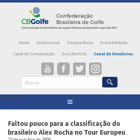
Home
Institucional
Transparência
Acessibilidade
Canal de Comunicação
Área Restrita
Canal de Denúncias
Buscar
Abrir menu
Você está aqui:
Página inicial
»
Notícias
»
Faltou pouco para a classificação do brasileiro Alex Rocha no Tour Europeu
Faltou pouco para a classificação do
brasileiro Alex Rocha no Tour Europeu
22 de outubro de 2006