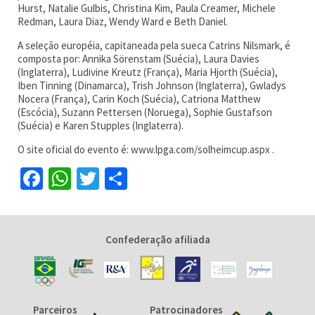
Hurst, Natalie Gulbis, Christina Kim, Paula Creamer, Michele
Redman, Laura Diaz, Wendy Ward e Beth Daniel.
A seleção européia, capitaneada pela sueca Catrins Nilsmark, é
composta por: Annika Sörenstam (Suécia), Laura Davies
(Inglaterra), Ludivine Kreutz (França), Maria Hjorth (Suécia),
Iben Tinning (Dinamarca), Trish Johnson (Inglaterra), Gwladys
Nocera (França), Carin Koch (Suécia), Catriona Matthew
(Escócia), Suzann Pettersen (Noruega), Sophie Gustafson
(Suécia) e Karen Stupples (Inglaterra).
O site oficial do evento é: www.lpga.com/solheimcup.aspx .
Facebook
WhatsApp
Twitter
Share
Confederação afiliada
Parceiros
Patrocinadores