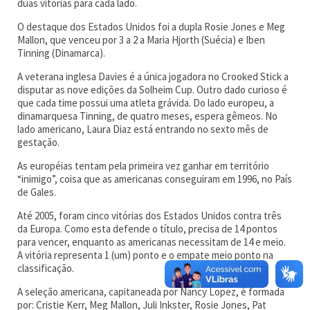
duas vitórias para cada lado.
O destaque dos Estados Unidos foi a dupla Rosie Jones e Meg
Mallon, que venceu por 3 a 2 a Maria Hjorth (Suécia) e Iben
Tinning (Dinamarca).
A veterana inglesa Davies é a única jogadora no Crooked Stick a
disputar as nove edições da Solheim Cup. Outro dado curioso é
que cada time possui uma atleta grávida. Do lado europeu, a
dinamarquesa Tinning, de quatro meses, espera gêmeos. No
lado americano, Laura Diaz está entrando no sexto mês de
gestação.
As européias tentam pela primeira vez ganhar em território
“inimigo”, coisa que as americanas conseguiram em 1996, no País
de Gales.
Até 2005, foram cinco vitórias dos Estados Unidos contra três
da Europa. Como esta defende o título, precisa de 14 pontos
para vencer, enquanto as americanas necessitam de 14 e meio.
A vitória representa 1 (um) ponto e o empate meio ponto na
classificação.
A seleção americana, capitaneada por Nancy Lopez, é formada
por: Cristie Kerr, Meg Mallon, Juli Inkster, Rosie Jones, Pat