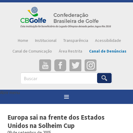
Home
Institucional
Transparência
Acessibilidade
Canal de Comunicação
Área Restrita
Canal de Denúncias
Buscar
Abrir menu
Você está aqui:
Página inicial
»
Notícias
»
Europa sai na frente dos Estados Unidos na Solheim Cup
Europa sai na frente dos Estados
Unidos na Solheim Cup
09 de setembro de 2005