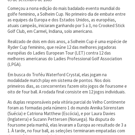
Começou a nona edição do mais badalado evento mundial do
golfe feminino, a Solheim Cup. No primeiro dia de embate entre
as equipes da Europa e dos Estados Unidos, as européias,
atuais campeãs, iniciaram ganhando por 5 a 3, no Crooked Stick
Golf Club, em Carmel, Indiana, solo americano.
Realizado de dois em dois anos, a Solheim Cup é uma espécie de
Ryder Cup feminino, que reúne 12 das melhores jogadoras
européias do Ladies European Tour (LET) contra 12 das
melhores americanas do Ladies Professional Golf Association
(LPGA).
Em busca do Troféu Waterford Crystal, elas jogam na
modalidade match play em sistema de pontos. Nos dois
primeiros dias, as concorrentes fazem oito jogos de foursome e
oito de four ball. A rodada final consiste em 12 jogos individuais.
As duplas responsáveis pela vitória parcial do Velho Continente
foram as formadas pela número 1 do mundo Annika Sörenstam
(Suécia) e Catriona Matthew (Escócia), e por Laura Davies
(Inglaterra) e Suzann Pettersen (Noruega). Na disputa do
foursome pela manhã, elas levaram a Europa ao resultado de 3 a
1. À tarde, no four ball, as seleções terminaram empatadas com