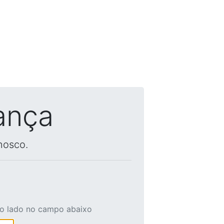
ança
nosco.
ao lado no campo abaixo