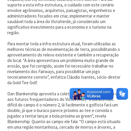
suporte a esta infra-estrutura, o cuidado com este cenário
envolve agrônomos, arquitetos, paisagistas, engenheiros e
administradores focados em criar, implementar e manter
saudável toda a área do VistaVerde, já considerado um
significativo investimento para a economia e o turismo na
região.
Para montar toda a infra-estrutura atual, foram utilizadas as
melhores técnicas de movimentação de terra, possibilitando o
aproveitamento do relevo existente e também a recuperação
do local. “A área apresentava um problema muito grande de
erosão, que foi corrigido, assim foi necessário trabalhar no
nivelamento dos Fairways, para possibilitar um jogo
tecnicamente correto”, enfatiza Cláudio Ivantes, sócio-diretor
da Gold Tee Golf.
Dan Blankenship aproveita a coletiva de imprensa e dá uma dica
aos futuros freqüentadores do VistaVerde, “o buraco mais
difícil do campo é o número 2, lá facilmente o golfista fará um
double, já que o buraco parece próximo ao tee e convida o
jogador a tentar lançar a bola próxima ao green”, revela
Blankenship. Quanto ao campo ele fala: “O campo está situado
em uma região montanhosa, cercado de morros e árvores, a