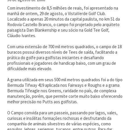
Com investimento de 8,5 milhões de reais, foi apresentado na
manhã de ontem, 29 de agosto, o VistaVerde Golf Club.
Localizado a apenas 20 minutos da capital paulista, no km 51 da
Rodovia Castello Branco, o campo foi projetado pelo arquiteto
paisagista Dan Blankenship e seu sócio na Gold Tee Golf,
Cláudio Ivantes.
Com uma extensão de 700 mil metros quadrados, o campo de 18
buracos possui diversos níveis de Tees de saída, facilitando a
prática do golfe para golfistas iniciantes e desafiando
profissionais e jogadores de handicap baixo, com um grau de
dificuldade mais elevado.
A grama utilizada em seus 500 mil metros quadrados foi a do tipo
Bermuda Tifway 419 aplicada nos Fairways e Roughs e a grama
Bermuda Tifeagle nos Greens, raridade no país, de complexa
manutenção, porém, que permite corte muito baixo oferecendo
melhor precisão no Putts
aos golfistas.
O Campo convida para um passeio, passando por lagos, vales,
curiosas e insólitas formações rochosas e desfrutando da
companhia de animais silvestres de várias espécies, como
esquilos, lebres, seriemas, tucanos, entre outros. Para dar