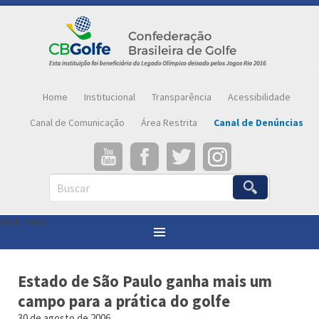
Home
Institucional
Transparência
Acessibilidade
Canal de Comunicação
Área Restrita
Canal de Denúncias
Buscar
Abrir menu
Você está aqui:
Página inicial
»
Notícias
»
Estado de São Paulo ganha mais um campo para a prática do golfe
Estado de São Paulo ganha mais um
campo para a prática do golfe
30 de agosto de 2006