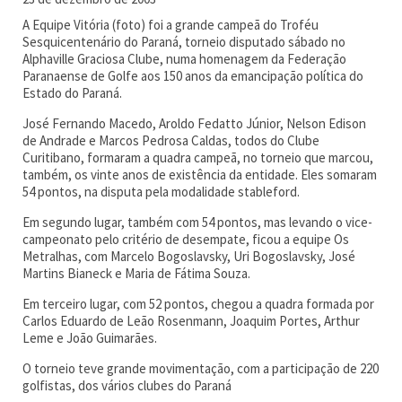
A Equipe Vitória (foto) foi a grande campeã do Troféu
Sesquicentenário do Paraná, torneio disputado sábado no
Alphaville Graciosa Clube, numa homenagem da Federação
Paranaense de Golfe aos 150 anos da emancipação política do
Estado do Paraná.
José Fernando Macedo, Aroldo Fedatto Júnior, Nelson Edison
de Andrade e Marcos Pedrosa Caldas, todos do Clube
Curitibano, formaram a quadra campeã, no torneio que marcou,
também, os vinte anos de existência da entidade. Eles somaram
54 pontos, na disputa pela modalidade stableford.
Em segundo lugar, também com 54 pontos, mas levando o vice-
campeonato pelo critério de desempate, ficou a equipe Os
Metralhas, com Marcelo Bogoslavsky, Uri Bogoslavsky, José
Martins Bianeck e Maria de Fátima Souza.
Em terceiro lugar, com 52 pontos, chegou a quadra formada por
Carlos Eduardo de Leão Rosenmann, Joaquim Portes, Arthur
Leme e João Guimarães.
O torneio teve grande movimentação, com a participação de 220
golfistas, dos vários clubes do Paraná