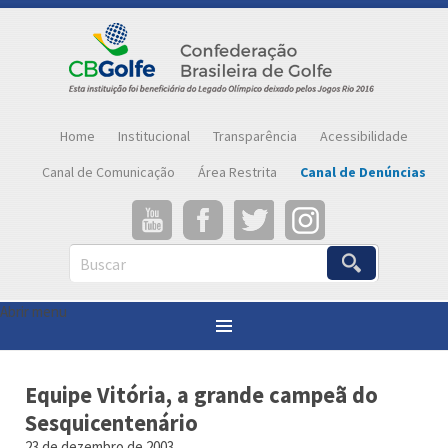
Home
Institucional
Transparência
Acessibilidade
Canal de Comunicação
Área Restrita
Canal de Denúncias
Buscar
Abrir menu
Você está aqui:
Página inicial
»
Notícias
»
Equipe Vitória, a grande campeã do Sesquicentenário
Equipe Vitória, a grande campeã do
Sesquicentenário
23 de dezembro de 2003