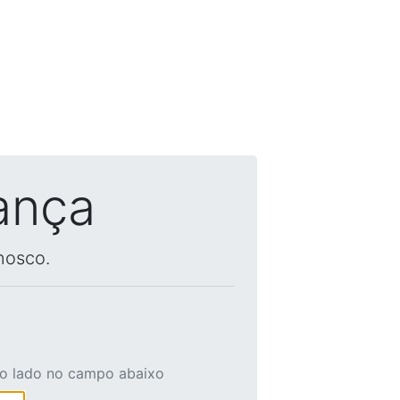
ança
nosco.
ao lado no campo abaixo