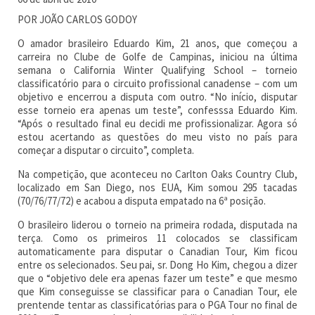
POR JOÃO CARLOS GODOY
O amador brasileiro Eduardo Kim, 21 anos, que começou a
carreira no Clube de Golfe de Campinas, iniciou na última
semana o California Winter Qualifying School – torneio
classificatório para o circuito profissional canadense – com um
objetivo e encerrou a disputa com outro. “No início, disputar
esse torneio era apenas um teste”, confesssa Eduardo Kim.
“Após o resultado final eu decidi me profissionalizar. Agora só
estou acertando as questões do meu visto no país para
começar a disputar o circuito”, completa.
Na competição, que aconteceu no Carlton Oaks Country Club,
localizado em San Diego, nos EUA, Kim somou 295 tacadas
(70/76/77/72) e acabou a disputa empatado na 6ª posição.
O brasileiro liderou o torneio na primeira rodada, disputada na
terça. Como os primeiros 11 colocados se classificam
automaticamente para disputar o Canadian Tour, Kim ficou
entre os selecionados. Seu pai, sr. Dong Ho Kim, chegou a dizer
que o “objetivo dele era apenas fazer um teste” e que mesmo
que Kim conseguisse se classificar para o Canadian Tour, ele
prentende tentar as classificatórias para o PGA Tour no final de