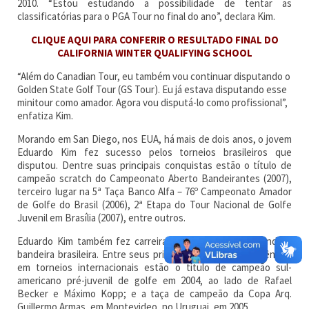
2010. “Estou estudando a possibilidade de tentar as
classificatórias para o PGA Tour no final do ano”, declara Kim.
CLIQUE AQUI PARA CONFERIR O RESULTADO FINAL DO
CALIFORNIA WINTER QUALIFYING SCHOOL
“Além do Canadian Tour, eu também vou continuar disputando o
Golden State Golf Tour (GS Tour). Eu já estava disputando esse
minitour como amador. Agora vou disputá-lo como profissional”,
enfatiza Kim.
Morando em San Diego, nos EUA, há mais de dois anos, o jovem
Eduardo Kim fez sucesso pelos torneios brasileiros que
disputou. Dentre suas principais conquistas estão o título de
campeão scratch do Campeonato Aberto Bandeirantes (2007),
terceiro lugar na 5ª Taça Banco Alfa – 76º Campeonato Amador
de Golfe do Brasil (2006), 2ª Etapa do Tour Nacional de Golfe
Juvenil em Brasília (2007), entre outros.
Eduardo Kim também fez carreira como amador carregando a
bandeira brasileira. Entre seus principais títulos e experiências
em torneios internacionais estão o título de campeão sul-
americano pré-juvenil de golfe em 2004, ao lado de Rafael
Becker e Máximo Kopp; e a taça de campeão da Copa Arq.
Guillermo Armas, em Montevideo, no Uruguai, em 2005.