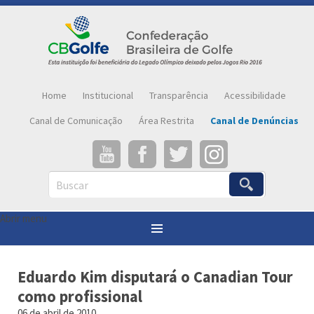
Home
Institucional
Transparência
Acessibilidade
Canal de Comunicação
Área Restrita
Canal de Denúncias
Buscar
Abrir menu
Você está aqui:
Página inicial
»
Notícias
»
Eduardo Kim disputará o Canadian Tour como profissional
Eduardo Kim disputará o Canadian Tour
como profissional
06 de abril de 2010