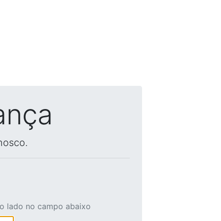
ança
nosco.
ao lado no campo abaixo