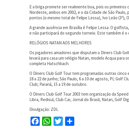
E a briga promete ser realmente boa, pois os primeiros 
Nordeste, ambos em 2002, e o da Cidade de São Paulo, 
pontos (o mesmo total de Felipe Lessa), Ivo Leão (3º), Otá
A grande ausência em Brasília é Felipe Lessa. O golfis
e não participará do segundo torneio. Este também é o 
RELÓGIOS NATAN AOS MELHORES
Os jogadores amadores que disputam o Diners Club Golf 
levará para casa um relógio Natan, modelo Acqua para 
completa Hatschbach.
O Diners Club Golf Tour tem programadas outras cinco e
18 a 22 de junho; São Paulo, 6 a 10 de agosto, PL Golf 
Club; Paraná, 15 a 19 de outubro.
O Diners Club Golf Tour 2003 tem organização da Speed
Libra, Redisul, Club Car, Jornal do Brasil, Natan, Golf 
Divulgação: ZDL
Facebook
WhatsApp
Twitter
Share