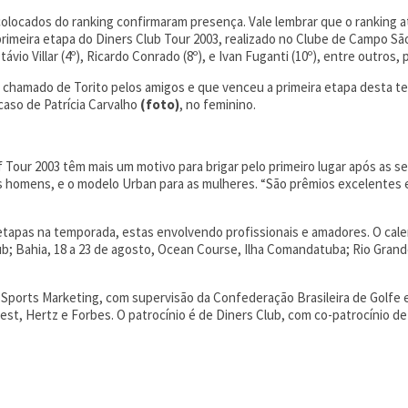
colocados do ranking confirmaram presença. Vale lembrar que o ranking a
primeira etapa do Diners Club Tour 2003, realizado no Clube de Campo 
vio Villar (4º), Ricardo Conrado (8º), e Ivan Fuganti (10º), entre outros, 
ta, chamado de Torito pelos amigos e que venceu a primeira etapa desta 
caso de Patrícia Carvalho
(foto)
, no feminino.
Tour 2003 têm mais um motivo para brigar pelo primeiro lugar após as se
os homens, e o modelo Urban para as mulheres. “São prêmios excelentes
tapas na temporada, estas envolvendo profissionais e amadores. O calen
Club; Bahia, 18 a 23 de agosto, Ocean Course, Ilha Comandatuba; Rio Gran
 Sports Marketing, com supervisão da Confederação Brasileira de Golfe 
Digest, Hertz e Forbes. O patrocínio é de Diners Club, com co-patrocínio d