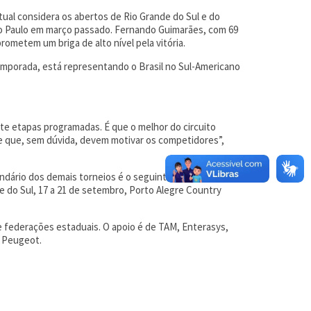
tual considera os abertos de Rio Grande do Sul e do
São Paulo em março passado. Fernando Guimarães, com 69
prometem um briga de alto nível pela vitória.
temporada, está representando o Brasil no Sul-Americano
te etapas programadas. É que o melhor do circuito
 e que, sem dúvida, devem motivar os competidores”,
dário dos demais torneios é o seguinte: Rio de Janeiro,
de do Sul, 17 a 21 de setembro, Porto Alegre Country
e federações estaduais. O apoio é de TAM, Enterasys,
e Peugeot.