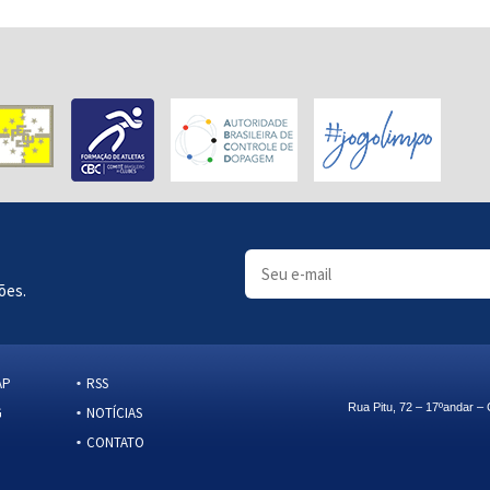
ões.
AP
RSS
Rua Pitu, 72 – 17ºandar 
G
NOTÍCIAS
CONTATO