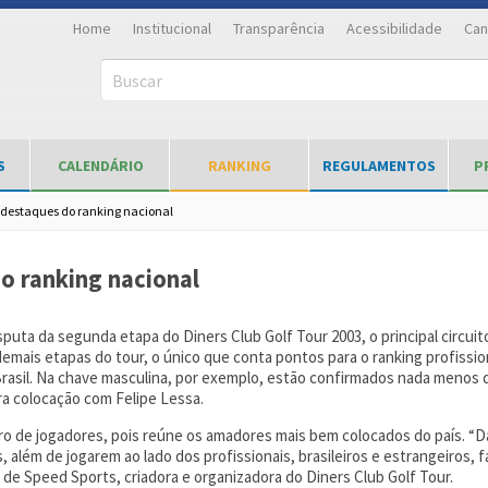
Home
Institucional
Transparência
Acessibilidade
Can
Buscar
S
CALENDÁRIO
RANKING
REGULAMENTOS
P
e destaques do ranking nacional
do ranking nacional
isputa da segunda etapa do Diners Club Golf Tour 2003, o principal circui
s demais etapas do tour, o único que conta pontos para o ranking profissio
rasil. Na chave masculina, por exemplo, estão confirmados nada menos d
ra colocação com Felipe Lessa.
ro de jogadores, pois reúne os amadores mais bem colocados do país. “
 além de jogarem ao lado dos profissionais, brasileiros e estrangeiros, 
 de Speed Sports, criadora e organizadora do Diners Club Golf Tour.