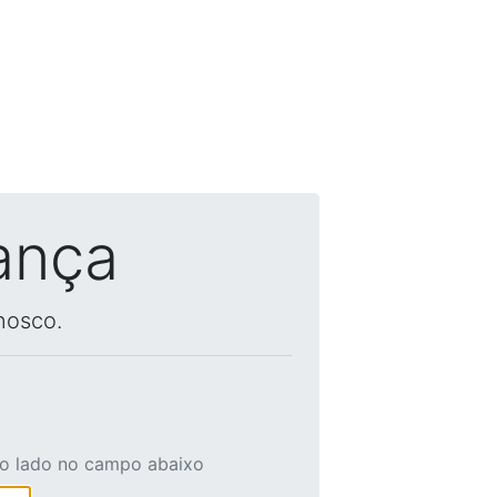
ança
nosco.
ao lado no campo abaixo