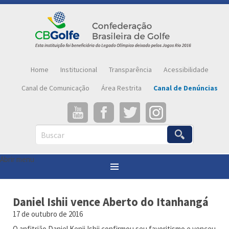
Home
Institucional
Transparência
Acessibilidade
Canal de Comunicação
Área Restrita
Canal de Denúncias
Buscar
Abrir menu
Você está aqui:
Página inicial
»
Notícias
»
Daniel Ishii vence Aberto do Itanhangá
Daniel Ishii vence Aberto do Itanhangá
17 de outubro de 2016
O anfitrião Daniel Kenji Ishii confirmou seu favoritismo e venceu