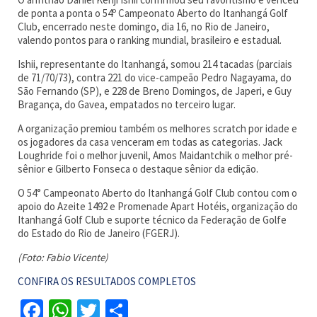
de ponta a ponta o 54º Campeonato Aberto do Itanhangá Golf
Club, encerrado neste domingo, dia 16, no Rio de Janeiro,
valendo pontos para o ranking mundial, brasileiro e estadual.
Ishii, representante do Itanhangá, somou 214 tacadas (parciais
de 71/70/73), contra 221 do vice-campeão Pedro Nagayama, do
São Fernando (SP), e 228 de Breno Domingos, de Japeri, e Guy
Bragança, do Gavea, empatados no terceiro lugar.
A organização premiou também os melhores scratch por idade e
os jogadores da casa venceram em todas as categorias. Jack
Loughride foi o melhor juvenil, Amos Maidantchik o melhor pré-
sênior e Gilberto Fonseca o destaque sênior da edição.
O 54° Campeonato Aberto do Itanhangá Golf Club contou com o
apoio do Azeite 1492 e Promenade Apart Hotéis, organização do
Itanhangá Golf Club e suporte técnico da Federação de Golfe
do Estado do Rio de Janeiro (FGERJ).
(Foto: Fabio Vicente)
CONFIRA OS RESULTADOS COMPLETOS
Facebook
WhatsApp
Twitter
Share