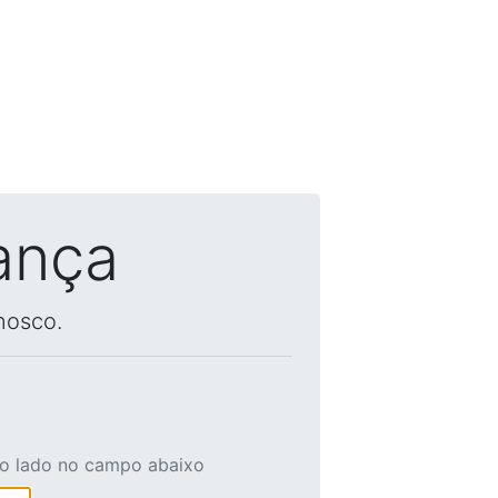
ança
nosco.
ao lado no campo abaixo