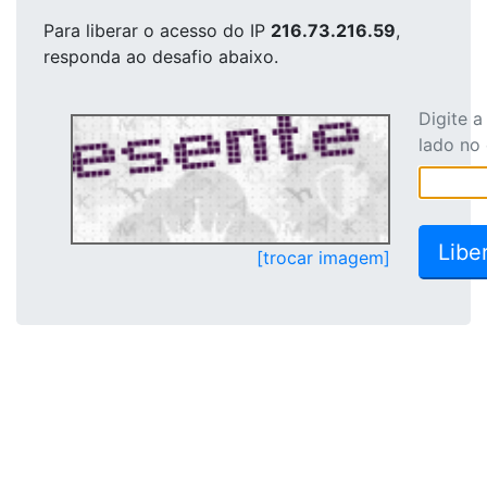
Para liberar o acesso
do IP
216.73.216.59
,
responda ao desafio abaixo.
Digite 
lado no
[trocar imagem]