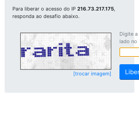
Para liberar o acesso
do IP
216.73.217.175
,
responda ao desafio abaixo.
Digite 
lado no
[trocar imagem]