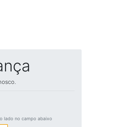
ança
nosco.
ao lado no campo abaixo