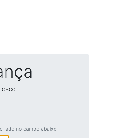
ança
nosco.
ao lado no campo abaixo