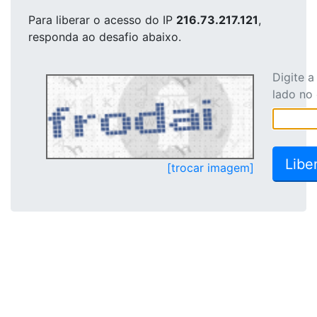
Para liberar o acesso
do IP
216.73.217.121
,
responda ao desafio abaixo.
Digite 
lado no
[trocar imagem]