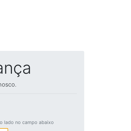
ança
nosco.
ao lado no campo abaixo