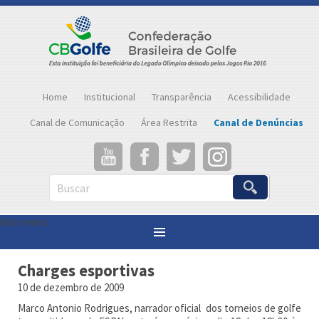
Home
Institucional
Transparência
Acessibilidade
Canal de Comunicação
Área Restrita
Canal de Denúncias
Buscar
Abrir menu
Você está aqui:
Página inicial
»
Notícias
»
Charges esportivas
Charges esportivas
10 de dezembro de 2009
Marco Antonio Rodrigues, narrador oficial dos torneios de golfe