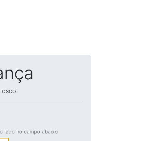
ança
nosco.
ao lado no campo abaixo