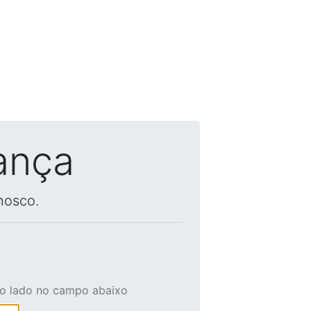
ança
nosco.
ao lado no campo abaixo