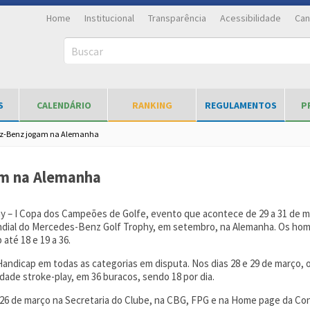
Home
Institucional
Transparência
Acessibilidade
Can
Buscar
S
CALENDÁRIO
RANKING
REGULAMENTOS
P
z-Benz jogam na Alemanha
m na Alemanha
– I Copa dos Campeões de Golfe, evento que acontece de 29 a 31 de m
ndial do Mercedes-Benz Golf Trophy, em setembro, na Alemanha. Os homen
até 18 e 19 a 36.
 Handicap em todas as categorias em disputa. Nos dias 28 e 29 de março, 
idade stroke-play, em 36 buracos, sendo 18 por dia.
ia 26 de março na Secretaria do Clube, na CBG, FPG e na Home page da Con