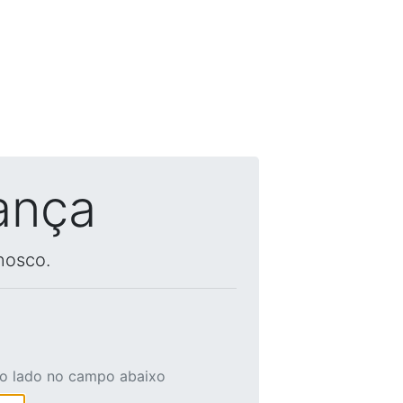
ança
nosco.
ao lado no campo abaixo