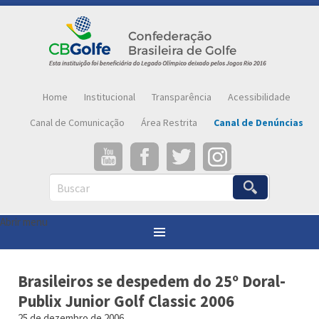
Home
Institucional
Transparência
Acessibilidade
Canal de Comunicação
Área Restrita
Canal de Denúncias
Buscar
Abrir menu
Você está aqui:
Página inicial
»
Notícias
»
Brasileiros se despedem do 25º Doral-Publix Junior Golf Classic 2006
Brasileiros se despedem do 25º Doral-
Publix Junior Golf Classic 2006
25 de dezembro de 2006