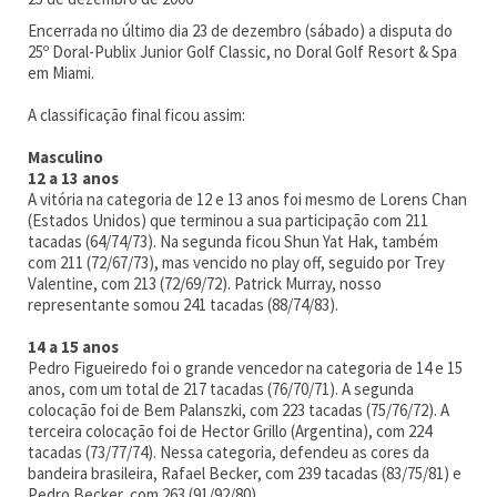
Encerrada no último dia 23 de dezembro (sábado) a disputa do
25º Doral-Publix Junior Golf Classic, no Doral Golf Resort & Spa
em Miami.
A classificação final ficou assim:
Masculino
12 a
13 anos
A vitória na categoria de 12 e 13 anos foi mesmo de Lorens Chan
(Estados Unidos) que terminou a sua participação com 211
tacadas (64/74/73). Na segunda ficou Shun Yat Hak, também
com 211 (72/67/73), mas vencido no play off, seguido por Trey
Valentine, com 213 (72/69/72). Patrick Murray, nosso
representante somou 241 tacadas (88/74/83).
14 a
15 anos
Pedro Figueiredo foi o grande vencedor na categoria de 14 e 15
anos, com um total de 217 tacadas (76/70/71). A segunda
colocação foi de Bem Palanszki, com 223 tacadas (75/76/72). A
terceira colocação foi de Hector Grillo (Argentina), com 224
tacadas (73/77/74). Nessa categoria, defendeu as cores da
bandeira brasileira, Rafael Becker, com 239 tacadas (83/75/81) e
Pedro Becker, com 263 (91/92/80).