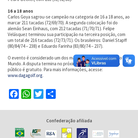
16 a
18 anos
Carlos Goya sagrou-se campeão na categoria de 16 a 18 anos, ao
marcar 211 tacadas (72/69/70). A segunda colocação foi do
alemão Sean Einhaus, com 212 tacadas (71/70/71). Felipe
Velásquez terminou sua participação na terceira posição, com
um total de 216 tacadas (72/73/71). Os brasileiros: Daniel Stapff
(80/84/74 – 238) e Eduardo Farinha (83/80/74 – 237).
O evento é considerado um dos maiores torneios juvenis do
Mundo. A disputa termina no próximo sábado e o acesso ao
público é gratuito. Para mais informações, acesse:
www.dagagolf.org
.
Facebook
WhatsApp
Twitter
Share
Confederação afiliada