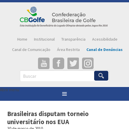
Home
Institucional
Transparência
Acessibilidade
Canal de Comunicação
Área Restrita
Canal de Denúncias
Buscar
Abrir menu
Você está aqui:
Página inicial
»
Notícias
»
Brasileiras disputam torneio universitário nos EUA
Brasileiras disputam torneio
universitário nos EUA
30 de março de 2010