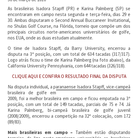
As brasileiras Isadora Stapff (PR) e Karina Palmberg (SP) se
encontraram em campo nesta segunda e terça-feira, dias 29 e
30. Ambas disputaram o Second Annual Buccaneer Invitational,
no Shulas Golf Course, na Flórida, torneio que compõe um dos
principais circuitos norte-americanos universitários de golfe,
nos EUA, onde as duas estudam atualmente.
O time de Isadora Stapff, da Barry University, encerrou a
disputa na 3ª posição, com um total de 634 tacadas (317/317).
Logo atrás ficou o time de Karina Palmberg (na foto abaixo), da
California University Pennsylvania, com 644 tacadas (326/318).
CLIQUE AQUI E CONFIRA O RESULTADO FINAL DA DISPUTA
Na disputa individual, a paranaense Isadora Stapff, vice-campeã
brasileira de golfe
em
2009, foi a melhor brasileira em campo e ficou empatada na 3ª
posição, com um total de 149 tacadas, parciais de 75 e 74. Já
Karina Palmberg, bi-campeã brasileira de golfe juvenil
(2008/2009), encerrou a competição na 32ª colocação, com 172
(89/83).
Mais brasileiras em campo –
Também estão disputando