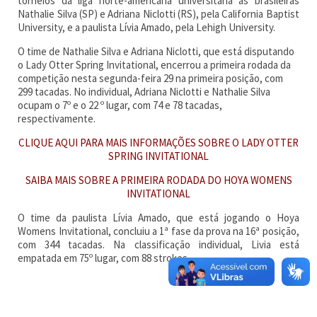
torneios da liga norte-americana universitária as brasileiras
Nathalie Silva (SP) e Adriana Niclotti (RS), pela California Baptist
University, e a paulista Lívia Amado, pela Lehigh University.
O time de Nathalie Silva e Adriana Niclotti, que está disputando
o Lady Otter Spring Invitational, encerrou a primeira rodada da
competição nesta segunda-feira 29 na primeira posição, com
299 tacadas. No individual, Adriana Niclotti e Nathalie Silva
ocupam o 7º e o 22 º lugar, com 74 e 78 tacadas,
respectivamente.
CLIQUE AQUI PARA MAIS INFORMAÇÕES SOBRE O LADY OTTER
SPRING INVITATIONAL
SAIBA MAIS SOBRE A PRIMEIRA RODADA DO HOYA WOMENS
INVITATIONAL
O time da paulista Lívia Amado, que está jogando o Hoya
Womens Invitational, concluiu a 1ª fase da prova na 16ª posição,
com 344 tacadas. Na classificação individual, Livia está
empatada em 75º lugar, com 88 strokes.