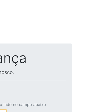
ança
nosco.
ao lado no campo abaixo