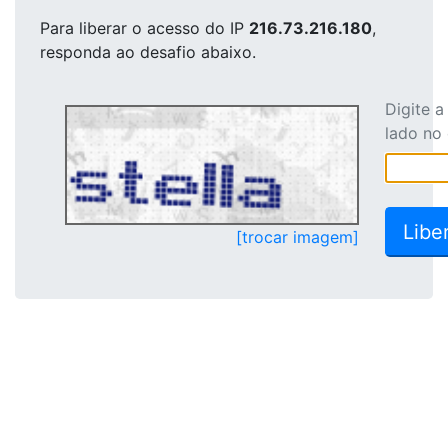
Para liberar o acesso
do IP
216.73.216.180
,
responda ao desafio abaixo.
Digite 
lado no
[trocar imagem]