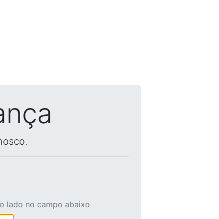
ança
nosco.
ao lado no campo abaixo