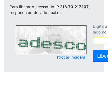
Para liberar o acesso
do IP
216.73.217.167
,
responda ao desafio abaixo.
Digite 
lado no
[trocar imagem]