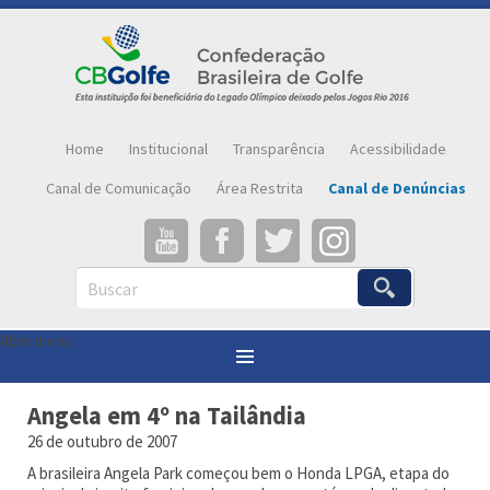
Home
Institucional
Transparência
Acessibilidade
Canal de Comunicação
Área Restrita
Canal de Denúncias
Buscar
Abrir menu
Você está aqui:
Página inicial
»
Notícias
»
Angela em 4º na Tailândia
Angela em 4º na Tailândia
26 de outubro de 2007
A brasileira Angela Park começou bem o Honda LPGA, etapa do