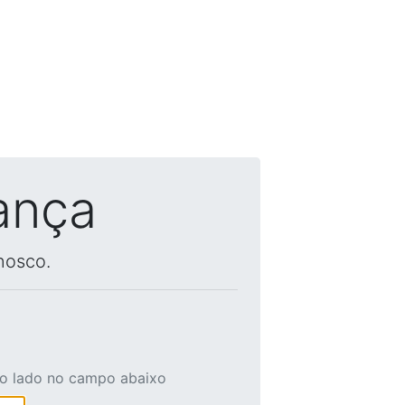
ança
nosco.
ao lado no campo abaixo