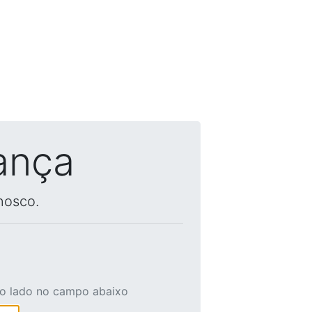
ança
nosco.
ao lado no campo abaixo