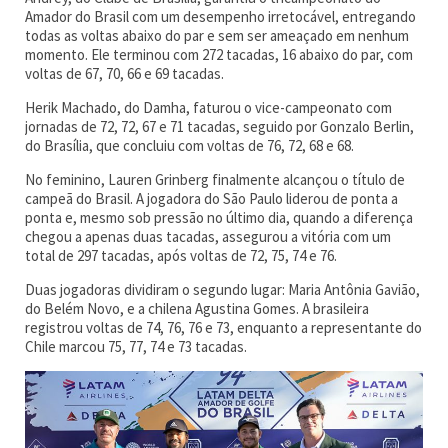
Amador do Brasil com um desempenho irretocável, entregando
todas as voltas abaixo do par e sem ser ameaçado em nenhum
momento. Ele terminou com 272 tacadas, 16 abaixo do par, com
voltas de 67, 70, 66 e 69 tacadas.
Herik Machado, do Damha, faturou o vice-campeonato com
jornadas de 72, 72, 67 e 71 tacadas, seguido por Gonzalo Berlin,
do Brasília, que concluiu com voltas de 76, 72, 68 e 68.
No feminino, Lauren Grinberg finalmente alcançou o título de
campeã do Brasil. A jogadora do São Paulo liderou de ponta a
ponta e, mesmo sob pressão no último dia, quando a diferença
chegou a apenas duas tacadas, assegurou a vitória com um
total de 297 tacadas, após voltas de 72, 75, 74 e 76.
Duas jogadoras dividiram o segundo lugar: Maria Antônia Gavião,
do Belém Novo, e a chilena Agustina Gomes. A brasileira
registrou voltas de 74, 76, 76 e 73, enquanto a representante do
Chile marcou 75, 77, 74 e 73 tacadas.