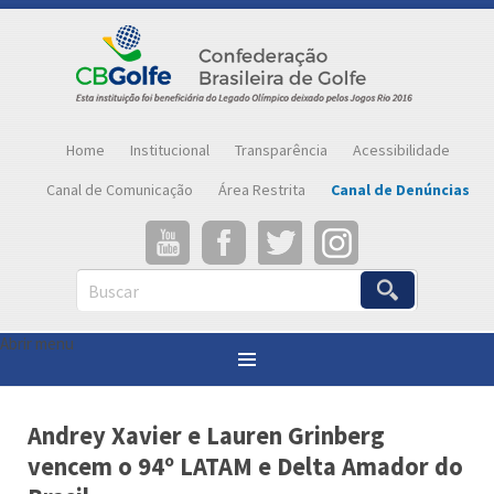
Home
Institucional
Transparência
Acessibilidade
Canal de Comunicação
Área Restrita
Canal de Denúncias
Buscar
Abrir menu
Você está aqui:
Página inicial
»
Notícias
»
Andrey Xavier e Lauren Grinberg vencem o 94º LATAM e Delta Amador do Brasil
Andrey Xavier e Lauren Grinberg
vencem o 94º LATAM e Delta Amador do