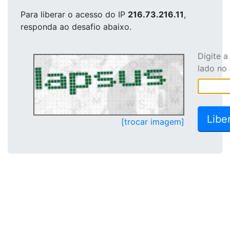
Para liberar o acesso
do IP
216.73.216.11
,
responda ao desafio abaixo.
Digite 
lado no
[trocar imagem]