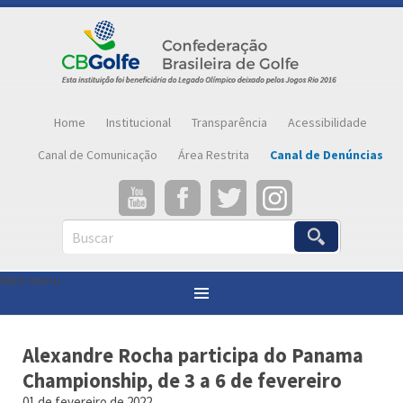
Home
Institucional
Transparência
Acessibilidade
Canal de Comunicação
Área Restrita
Canal de Denúncias
Buscar
Abrir menu
Você está aqui:
Página inicial
»
Notícias
»
Alexandre Rocha participa do Panama Championship, de 3 a 6 de fevereiro
Alexandre Rocha participa do Panama
Championship, de 3 a 6 de fevereiro
01 de fevereiro de 2022