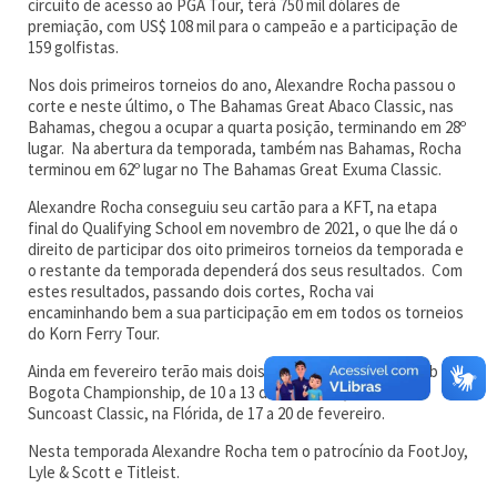
circuito de acesso ao PGA Tour, terá 750 mil dólares de
premiação, com US$ 108 mil para o campeão e a participação de
159 golfistas.
Nos dois primeiros torneios do ano, Alexandre Rocha passou o
corte e neste último, o The Bahamas Great Abaco Classic, nas
Bahamas, chegou a ocupar a quarta posição, terminando em 28º
lugar. Na abertura da temporada, também nas Bahamas, Rocha
terminou em 62º lugar no The Bahamas Great Exuma Classic.
Alexandre Rocha conseguiu seu cartão para a KFT, na etapa
final do Qualifying School em novembro de 2021, o que lhe dá o
direito de participar dos oito primeiros torneios da temporada e
o restante da temporada dependerá dos seus resultados. Com
estes resultados, passando dois cortes, Rocha vai
encaminhando bem a sua participação em em todos os torneios
do Korn Ferry Tour.
Ainda em fevereiro terão mais dois torneios, o Country Club de
Bogota Championship, de 10 a 13 de fevereiro, e o LECOM
Suncoast Classic, na Flórida, de 17 a 20 de fevereiro.
Nesta temporada Alexandre Rocha tem o patrocínio da FootJoy,
Lyle & Scott e Titleist.