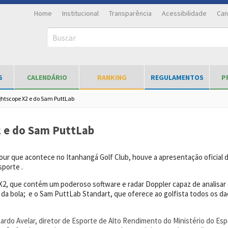
Home
Institucional
Transparência
Acessibilidade
Can
Buscar
S
CALENDÁRIO
RANKING
REGULAMENTOS
P
ightscope X2 e do Sam PuttLab
X2 e do Sam PuttLab
 Tour que acontece no Itanhangá Golf Club, houve a apresentação oficia
sporte .
 X2, que contém um poderoso software e radar Doppler capaz de analisa
da bola; e o Sam PuttLab Standart, que oferece ao golfista todos os d
cardo Avelar, diretor de Esporte de Alto Rendimento do Ministério do Es