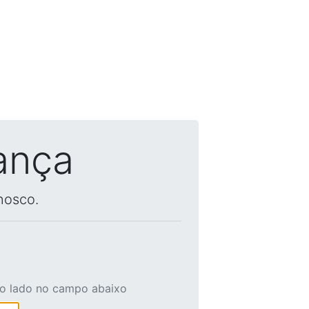
ança
nosco.
ao lado no campo abaixo