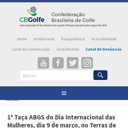
Home
Institucional
Transparência
Acessibilidade
Canal de Comunicação
Área Restrita
Canal de Denúncias
Buscar
Abrir menu
Você está aqui:
Página inicial
»
Notícias
»
1ª Taça ABGS do Dia Internacional das Mulheres, dia 9 de março, no Terras de
São José
1ª Taça ABGS do Dia Internacional das
Mulheres, dia 9 de março, no Terras de