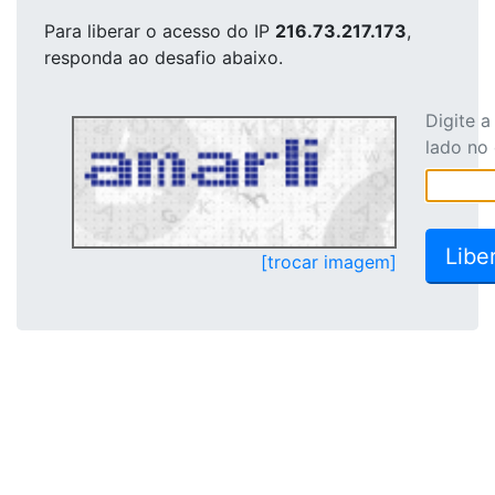
Para liberar o acesso
do IP
216.73.217.173
,
responda ao desafio abaixo.
Digite 
lado no
[trocar imagem]