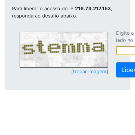
Para liberar o acesso
do IP
216.73.217.153
,
responda ao desafio abaixo.
Digite 
lado no
[trocar imagem]