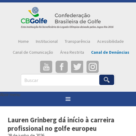
Home
Institucional
Transparência
Acessibilidade
Canal de Comunicação
Área Restrita
Canal de Denúncias
Buscar
Abrir menu
Você está aqui:
Página inicial
»
Notícias
»
Lauren Grinberg dá início à carreira profissional no golfe europeu
Lauren Grinberg dá início à carreira
profissional no golfe europeu
28 de junho de 2026