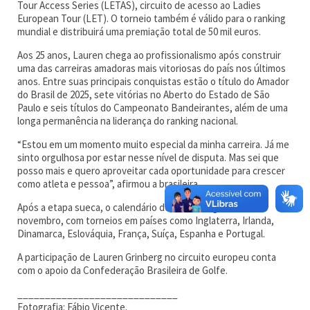
Tour Access Series (LETAS), circuito de acesso ao Ladies
European Tour (LET). O torneio também é válido para o ranking
mundial e distribuirá uma premiação total de 50 mil euros.
Aos 25 anos, Lauren chega ao profissionalismo após construir
uma das carreiras amadoras mais vitoriosas do país nos últimos
anos. Entre suas principais conquistas estão o título do Amador
do Brasil de 2025, sete vitórias no Aberto do Estado de São
Paulo e seis títulos do Campeonato Bandeirantes, além de uma
longa permanência na liderança do ranking nacional.
“Estou em um momento muito especial da minha carreira. Já me
sinto orgulhosa por estar nesse nível de disputa. Mas sei que
posso mais e quero aproveitar cada oportunidade para crescer
como atleta e pessoa”, afirmou a brasileira.
Após a etapa sueca, o calendário do LETAS seguirá até
novembro, com torneios em países como Inglaterra, Irlanda,
Dinamarca, Eslováquia, França, Suíça, Espanha e Portugal.
A participação de Lauren Grinberg no circuito europeu conta
com o apoio da Confederação Brasileira de Golfe.
_____________________________
Fotografia: Fábio Vicente.