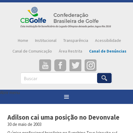
Home
Institucional
Transparência
Acessibilidade
Canal de Comunicação
Área Restrita
Canal de Denúncias
Buscar
Abrir menu
Você está aqui:
Página inicial
»
Notícias
»
Adilson cai uma posição no Devonvale
Adilson cai uma posição no Devonvale
30 de maio de 2003
O único profissional brasileiro no Sunshine Tour (circuito sul-