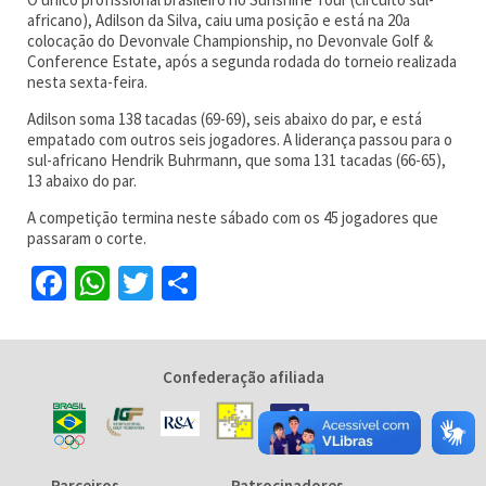
africano), Adilson da Silva, caiu uma posição e está na 20a
colocação do Devonvale Championship, no Devonvale Golf &
Conference Estate, após a segunda rodada do torneio realizada
nesta sexta-feira.
Adilson soma 138 tacadas (69-69), seis abaixo do par, e está
empatado com outros seis jogadores. A liderança passou para o
sul-africano Hendrik Buhrmann, que soma 131 tacadas (66-65),
13 abaixo do par.
A competição termina neste sábado com os 45 jogadores que
passaram o corte.
Facebook
WhatsApp
Twitter
Share
Confederação afiliada
Parceiros
Patrocinadores