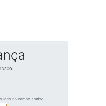
ança
nosco.
ao lado no campo abaixo