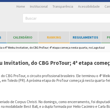
Home
Institucional
Transparência
Acessibilidade
Can
Buscar
S
CALENDÁRIO
RANKING
REGULAMENTOS
P
ta o 4º Weiku Invitation, do CBG ProTour; 4ª etapa começa nesta quarta, no Lago Azul
u Invitation, do CBG ProTour; 4ª etapa começ
o CBG ProTour, o circuito profissional brasileiro. Ele terminou o 4º Weiku
ub, em Toledo (PR). A próxima etapa do ProTour começa já nesta quarta-fei
o feriado de Corpus Christi. No domingo, como encerramento, foi disput
 modalidade Best Ball, e a dupla formada por Helio Cacimiro e Carla Bia