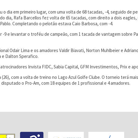
u o dia em primeiro lugar, com uma volta de 68 tacadas, -4, seguido de pe
 dia, Rafa Barcellos fez volta de 65 tacadas, com direito a dois eagles, 
Pablo. Completando o pelotão estava Caio Barbosa, com -4.
r -9 e levantar o troféu de campeão, com 1 tacada de vantagem sobre Pab
onal Odair Lima e os amadores Valdir Biavati, Norton Muhlbeier e Adrian
a e Dalton Sperafico.
atrocinadores Invista FIDC, Sabia Capital, GFM Investimentos, Prix e apo
(26), com a volta de treino no Lago Azul Golfe Clube. O torneio terá ma
á disputado o Pro-Am, com 18 equipes de 1 profissional e 4 amadores.