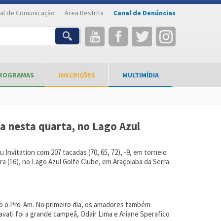
al de Comunicação
Área Restrita
Canal de Denúncias
ROGRAMAS
INSCRIÇÕES
MULTIMÍDIA
a nesta quarta, no Lago Azul
 Invitation com 207 tacadas (70, 65, 72), -9, em torneio
ra (16), no Lago Azul Golfe Clube, em Araçoiaba da Serra
ado o Pro-Am. No primeiro dia, os amadores também
vati foi a grande campeã, Odair Lima e Ariane Sperafico