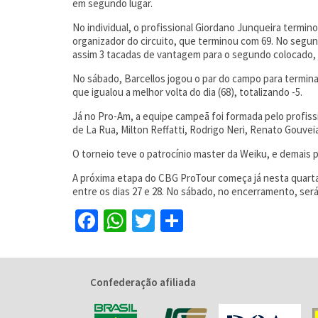
em segundo lugar.
No individual, o profissional Giordano Junqueira termino
organizador do circuito, que terminou com 69. No segundo
assim 3 tacadas de vantagem para o segundo colocado, 
No sábado, Barcellos jogou o par do campo para termina
que igualou a melhor volta do dia (68), totalizando -5.
Já no Pro-Am, a equipe campeã foi formada pelo profissi
de La Rua, Milton Reffatti, Rodrigo Neri, Renato Gouvei
O torneio teve o patrocínio master da Weiku, e demais p
A próxima etapa do CBG ProTour começa já nesta quarta 
entre os dias 27 e 28. No sábado, no encerramento, ser
Facebook
WhatsApp
Twitter
Share
Confederação afiliada