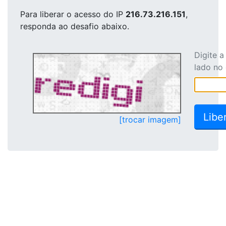
Para liberar o acesso
do IP
216.73.216.151
,
responda ao desafio abaixo.
Digite 
lado no
[trocar imagem]