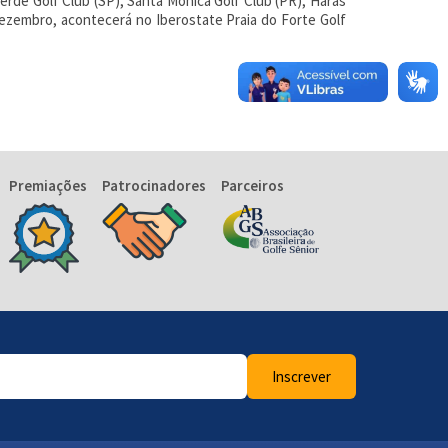
erde Golf Club (SP), Santa Mônica Golf Club (PR), Haras
e dezembro, acontecerá no Iberostate Praia do Forte Golf
Premiações
Patrocinadores
Parceiros
Inscrever