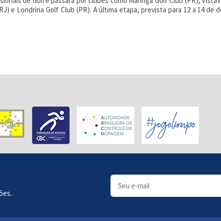
sionais de Golfe passará por clubes como Maringá Golf Club (PR), VistaV
(RJ) e Londrina Golf Club (PR). A última etapa, prevista para 12 a 14 d
ões.