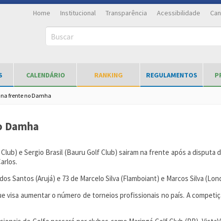
Home
Institucional
Transparência
Acessibilidade
Can
Buscar
S
CALENDÁRIO
RANKING
REGULAMENTOS
P
 na frente no Damha
no Damha
Club) e Sergio Brasil (Bauru Golf Club) sairam na frente após a disputa d
arlos.
os Santos (Arujá) e 73 de Marcelo Silva (Flamboiant) e Marcos Silva (Londr
 que visa aumentar o número de torneios profissionais no país. A compe