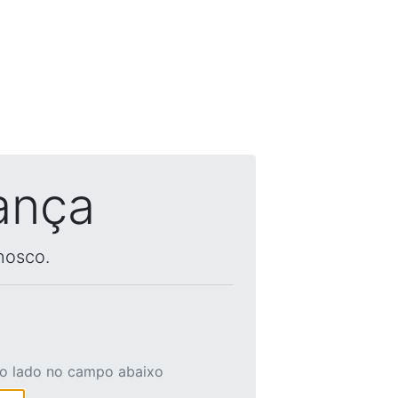
ança
nosco.
ao lado no campo abaixo