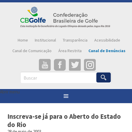
Home
Institucional
Transparência
Acessibilidade
Canal de Comunicação
Área Restrita
Canal de Denúncias
Buscar
Abrir menu
Você está aqui:
Página inicial
»
Notícias
»
Inscreva-se já para o Aberto do Estado do Rio
Inscreva-se já para o Aberto do Estado
do Rio
28 de maio de 2003