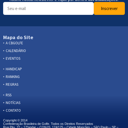
Inscrever
Mapa do Site
A CBGOLFE
CALENDÁRIO
EVENTOS
HANDICAP
RANKING
REGRAS
RSS
NOTÍCIAS
CONTATO
Copyright © 2014
Confederação Brasileira de Golfe. Todos os Direitos Reservados
Rua Pitu, 72 – 17ºandar – CONJS. 174/175 – Cidade Monções – SãO Paulo – SP –