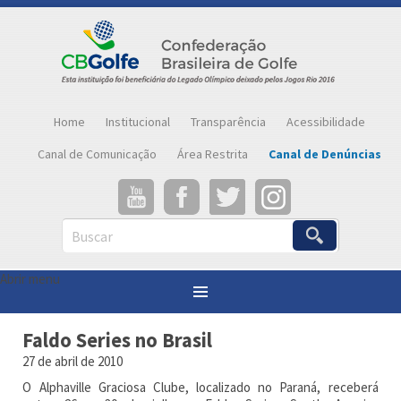
Home
Institucional
Transparência
Acessibilidade
Canal de Comunicação
Área Restrita
Canal de Denúncias
Buscar
Abrir menu
Você está aqui:
Página inicial
»
Notícias
»
Faldo Series no Brasil
Faldo Series no Brasil
27 de abril de 2010
O Alphaville Graciosa Clube, localizado no Paraná, receberá