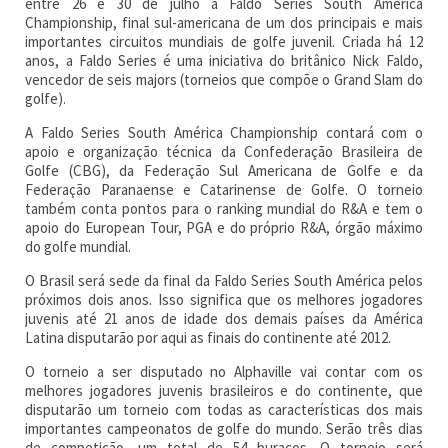
entre 26 e 30 de julho a Faldo Series South America
Championship, final sul-americana de um dos principais e mais
importantes circuitos mundiais de golfe juvenil. Criada há 12
anos, a Faldo Series é uma iniciativa do britânico Nick Faldo,
vencedor de seis majors (torneios que compõe o Grand Slam do
golfe).
A Faldo Series South América Championship contará com o
apoio e organização técnica da Confederação Brasileira de
Golfe (CBG), da Federação Sul Americana de Golfe e da
Federação Paranaense e Catarinense de Golfe. O torneio
também conta pontos para o ranking mundial do R&A e tem o
apoio do European Tour, PGA e do próprio R&A, órgão máximo
do golfe mundial.
O Brasil será sede da final da Faldo Series South América pelos
próximos dois anos. Isso significa que os melhores jogadores
juvenis até 21 anos de idade dos demais países da América
Latina disputarão por aqui as finais do continente até 2012.
O torneio a ser disputado no Alphaville vai contar com os
melhores jogadores juvenis brasileiros e do continente, que
disputarão um torneio com todas as características dos mais
importantes campeonatos de golfe do mundo. Serão três dias
de competição, um total de 54 buracos. O torneio será